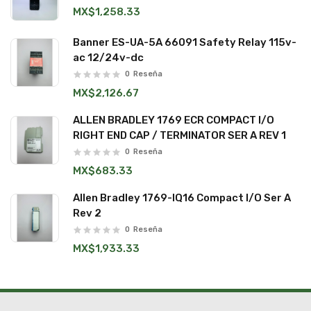
MX$1,258.33
Banner ES-UA-5A 66091 Safety Relay 115v-
ac 12/24v-dc
0
Reseña
MX$2,126.67
ALLEN BRADLEY 1769 ECR COMPACT I/O
RIGHT END CAP / TERMINATOR SER A REV 1
0
Reseña
MX$683.33
Allen Bradley 1769-IQ16 Compact I/O Ser A
Rev 2
0
Reseña
MX$1,933.33