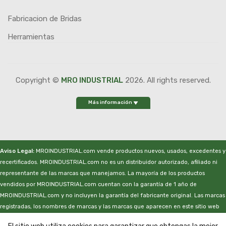
Fabricacion de Bridas
Herramientas
Copyright ©
MRO INDUSTRIAL
2026. All rights reserved.
Más información
Aviso Legal:
MROINDUSTRIAL.com vende productos nuevos, usados, excedentes y
recertificados. MROINDUSTRIAL.com no es un distribuidor autorizado, afiliado ni
representante de las marcas que manejamos. La mayoría de los productos
vendidos por MROINDUSTRIAL.com cuentan con la garantía de 1 año de
MROINDUSTRIAL.com y no incluyen la garantía del fabricante original. Las marcas
registradas, los nombres de marcas y las marcas que aparecen en este sitio web
son propiedad de sus respectivos propietarios. Este sitio web no está sancionado