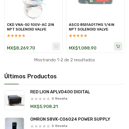
CKD VNA-50 100V-AC 2IN
ASCO 8551A017MS 1/4IN
NPT SOLENOID VALVE
NPT SOLENOID VALVE
MX$8,269.70
MX$1,088.90
Mostrando 1-2 de 2 resultados
Últimos Productos
RED LION APLVD400 DIGITAL
0
Reseña
MX$5,908.21
OMRON S8VK-C06024 POWER SUPPLY
0
Reseña