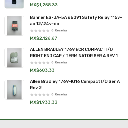
MX$1,258.33
Banner ES-UA-5A 66091 Safety Relay 115v-
ac 12/24v-dc
0
Reseña
MX$2,126.67
ALLEN BRADLEY 1769 ECR COMPACT I/O
RIGHT END CAP / TERMINATOR SER A REV 1
0
Reseña
MX$683.33
Allen Bradley 1769-IQ16 Compact I/O Ser A
Rev 2
0
Reseña
MX$1,933.33