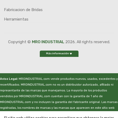
Fabricacion de Bridas
Herramientas
Copyright ©
MRO INDUSTRIAL
2026. All rights reserved.
Más información
Aviso Legal:
MROINDUSTRIAL.com vende productos nuevos, usados, excedentes y
recertificados. MROINDUSTRIAL.com no es un distribuidor autorizado, afiliado ni
representante de las marcas que manejamos. La mayoría de los productos
vendidos por MROINDUSTRIAL.com cuentan con la garantía de 1 año de
MROINDUSTRIAL.com y no incluyen la garantía del fabricante original. Las marcas
registradas, los nombres de marcas y las marcas que aparecen en este sitio web
son propiedad de sus respectivos propietarios. Este sitio web no está sancionado