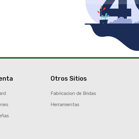
enta
Otros Sitios
ard
Fabricacion de Bridas
enes
Herramientas
eñas